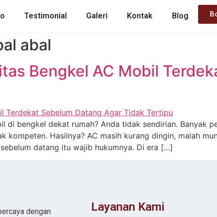
B
mo
Testimonial
Galeri
Kontak
Blog
bal abal
ilitas Bengkel AC Mobil Terd
l di bengkel dekat rumah? Anda tidak sendirian. Banyak p
ak kompeten. Hasilnya? AC masih kurang dingin, malah mun
tas sebelum datang itu wajib hukumnya. Di era […]
Layanan Kami
rpercaya dengan