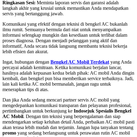
Ringkasan Sesi:
Meminta laporan servis dan garansi adalah
langkah akhir yang krusial untuk memastikan Anda mendapatkan
servis yang bertanggung jawab.
Komunikasi yang efektif dengan teknisi di bengkel AC bukanlah
ilmu rumit. Semuanya bermula dari niat untuk menyampaikan
informasi selengkap mungkin dan kesediaan untuk terlibat dalam
proses diagnosa. Dengan menjadi pelanggan yang aktif dan
informatif, Anda secara tidak langsung membantu teknisi bekerja
lebih efisien dan akurat.
Ingat, hubungan dengan
Bengkel AC Mobil Terdekat
yang Anda
percayai adalah kemitraan. Ketika komunikasi berjalan lancar,
hasilnya adalah kepuasan kedua belah pihak: AC mobil Anda dingin
kembali, dan bengkel pun bisa memberikan service terbaiknya. Jadi,
lain kali ketika AC mobil bermasalah, jangan ragu untuk
menerapkan tips di atas.
Dan jika Anda sedang mencari partner servis AC mobil yang
mengedepankan komunikasi transparan dan pelayanan profesional,
pertimbangkan untuk berkunjung ke
Indosejuk Spesialis Bengkel
AC Mobil
. Dengan tim teknisi yang berpengalaman dan siap
mendengarkan setiap keluhan detail Anda, perbaikan AC mobil pasti
akan terasa lebih mudah dan terjamin. Jangan lupa tanyakan tentang
promo
yang sedang berlangsung untuk perawatan rutin AC mobil