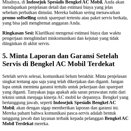
Misalnya, di
Indosejuk Spesialis Bengkel AC Mobil
, Anda akan
mendapatkan penjelasan detail dan estimasi biaya yang jelas
sebelum perbaikan dimulai. Mereka bahkan sering menawarkan
promo softselling
untuk sparepart tertentu atau paket servis berkala,
yang bisa jadi menghemat anggaran Anda.
Ringkasan Sesi:
Klarifikasi mengenai estimasi biaya dan waktu
pengerjaan menghindari miskomunikasi dan kejutan yang tidak
diinginkan di akhir servis.
5. Minta Laporan dan Garansi Setelah
Servis di Bengkel AC Mobil Terdekat
Setelah servis selesai, komunikasi belum berakhir. Minta penjelasan
singkat tentang apa saja yang telah dikerjakan dan diganti. Jangan
lupa untuk meminta garansi tertulis untuk pekerjaan dan sparepart
yang diganti. Tanyakan juga apakah ada saran perawatan rutin dari
teknisi untuk menjaga kinerja AC mobil ke depannya. Bengkel yang
bertanggung jawab, seperti
Indosejuk Spesialis Bengkel AC
Mobil
, akan dengan sigap memberikan laporan dan garansi ini.
Mereka paham bahwa komunikasi pasca-servis adalah bentuk
tanggung jawab dan layanan terbaik kepada pelanggan
Bengkel AC
Mobil Terdekat
mereka.