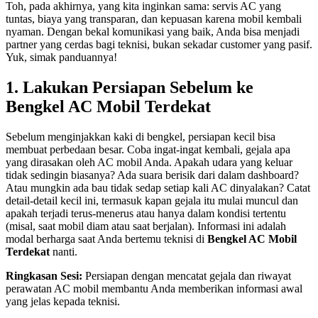
Toh, pada akhirnya, yang kita inginkan sama: servis AC yang
tuntas, biaya yang transparan, dan kepuasan karena mobil kembali
nyaman. Dengan bekal komunikasi yang baik, Anda bisa menjadi
partner yang cerdas bagi teknisi, bukan sekadar customer yang pasif.
Yuk, simak panduannya!
1. Lakukan Persiapan Sebelum ke
Bengkel AC Mobil Terdekat
Sebelum menginjakkan kaki di bengkel, persiapan kecil bisa
membuat perbedaan besar. Coba ingat-ingat kembali, gejala apa
yang dirasakan oleh AC mobil Anda. Apakah udara yang keluar
tidak sedingin biasanya? Ada suara berisik dari dalam dashboard?
Atau mungkin ada bau tidak sedap setiap kali AC dinyalakan? Catat
detail-detail kecil ini, termasuk kapan gejala itu mulai muncul dan
apakah terjadi terus-menerus atau hanya dalam kondisi tertentu
(misal, saat mobil diam atau saat berjalan). Informasi ini adalah
modal berharga saat Anda bertemu teknisi di
Bengkel AC Mobil
Terdekat
nanti.
Ringkasan Sesi:
Persiapan dengan mencatat gejala dan riwayat
perawatan AC mobil membantu Anda memberikan informasi awal
yang jelas kepada teknisi.