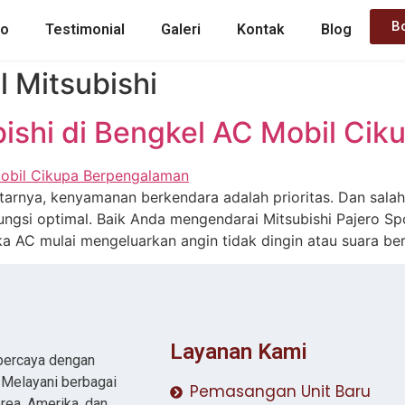
B
mo
Testimonial
Galeri
Kontak
Blog
l Mitsubishi
bishi di Bengkel AC Mobil Ci
itarnya, kenyamanan berkendara adalah prioritas. Dan sala
ungsi optimal. Baik Anda mengendarai Mitsubishi Pajero Sp
ka AC mulai mengeluarkan angin tidak dingin atau suara ber
Layanan Kami
rpercaya dengan
. Melayani berbagai
Pemasangan Unit Baru
rea, Amerika, dan