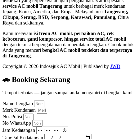
terdekat
yang terpercaya dengan pengalaman. Kami spesialis
service AC mobil Tangerang
untuk berbagai merk kendaraan
Jepang, Korea, Amerika, dan Eropa. Melayani area
Tangerang,
Cikupa, Serang, BSD, Serpong, Karawaci, Pamulang, Citra
Raya
dan sekitarnya.
Kami melayani
isi freon AC mobil, perbaikan AC, cek
kebocoran, ganti kompresor, hingga service total AC mobil
dengan teknisi berpengalaman dan peralatan lengkap. Cocok untuk
Anda yang mencari
bengkel AC mobil terdekat dan terpercaya
di Tangerang
.
Copyright © 2026 Indosejuk AC Mobil | Published by
JWD
🚗 Booking Sekarang
Tempat terbatas — jangan sampai anda mengantri di bengkel kami
Name Lengkap
Merk Kendaraan
No. Polisi
No WhatsApp
Jam Kedatangan
Tanggal Kedatangan