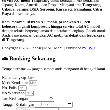
service AC mobil Tangerang
untuk berbagai merk kendaraan
Jepang, Korea, Amerika, dan Eropa. Melayani area
Tangerang,
Cikupa, Serang, BSD, Serpong, Karawaci, Pamulang, Citra
Raya
dan sekitarnya.
Kami melayani
isi freon AC mobil, perbaikan AC, cek
kebocoran, ganti kompresor, hingga service total AC mobil
dengan teknisi berpengalaman dan peralatan lengkap. Cocok untuk
Anda yang mencari
bengkel AC mobil terdekat dan terpercaya
di Tangerang
.
Copyright © 2026 Indosejuk AC Mobil | Published by
JWD
🚗 Booking Sekarang
Tempat terbatas — jangan sampai anda mengantri di bengkel kami
Name Lengkap
Merk Kendaraan
No. Polisi
No WhatsApp
Jam Kedatangan
Tanggal Kedatangan