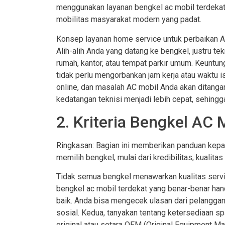
menggunakan layanan bengkel ac mobil terdekat 
mobilitas masyarakat modern yang padat.
Konsep layanan home service untuk perbaikan A
Alih-alih Anda yang datang ke bengkel, justru te
rumah, kantor, atau tempat parkir umum. Keuntu
tidak perlu mengorbankan jam kerja atau waktu is
online, dan masalah AC mobil Anda akan ditangan
kedatangan teknisi menjadi lebih cepat, sehing
2. Kriteria Bengkel AC 
Ringkasan: Bagian ini memberikan panduan kepad
memilih bengkel, mulai dari kredibilitas, kualita
Tidak semua bengkel menawarkan kualitas servis 
bengkel ac mobil terdekat yang benar-benar hand
baik. Anda bisa mengecek ulasan dari pelangga
sosial. Kedua, tanyakan tentang ketersediaan 
original atau setara OEM (Original Equipment Ma