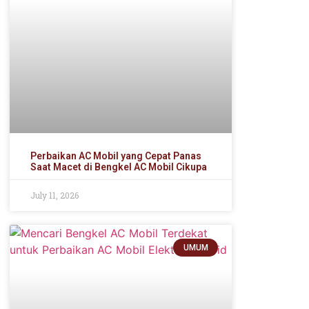
Perbaikan AC Mobil yang Cepat Panas
Saat Macet di Bengkel AC Mobil Cikupa
July 11, 2026
UMUM