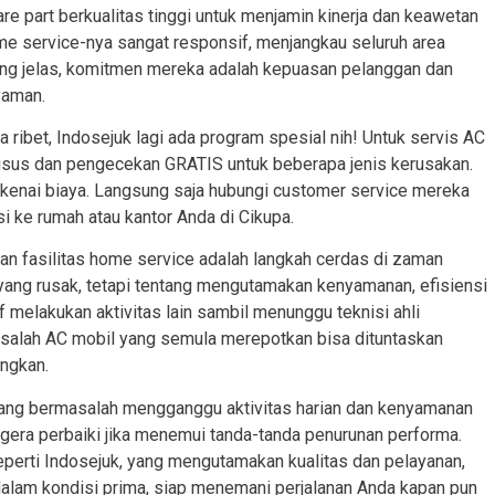
e part berkualitas tinggi untuk menjamin kinerja dan keawetan
me service-nya sangat responsif, menjangkau seluruh area
yang jelas, komitmen mereka adalah kepuasan pelanggan dan
yaman.
 ribet, Indosejuk lagi ada program spesial nih! Untuk servis AC
husus dan pengecekan GRATIS untuk beberapa jenis kerusakan.
dikenai biaya. Langsung saja hubungi customer service mereka
i ke rumah atau kantor Anda di Cikupa.
n fasilitas home service adalah langkah cerdas di zaman
yang rusak, tetapi tentang mengutamakan kenyamanan, efisiensi
f melakukan aktivitas lain sambil menunggu teknisi ahli
salah AC mobil yang semula merepotkan bisa dituntaskan
ngkan.
 yang bermasalah mengganggu aktivitas harian dan kenyamanan
gera perbaiki jika menemui tanda-tanda penurunan performa.
perti Indosejuk, yang mengutamakan kualitas dan pelayanan,
alam kondisi prima, siap menemani perjalanan Anda kapan pun