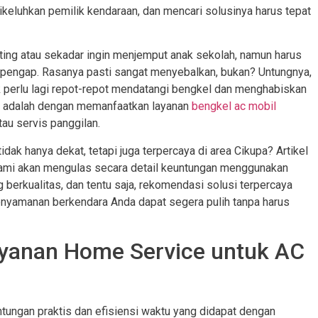
ikeluhkan pemilik kendaraan, dan mencari solusinya harus tepat
ing atau sekadar ingin menjemput anak sekolah, namun harus
pengap. Rasanya pasti sangat menyebalkan, bukan? Untungnya,
ak perlu lagi repot-repot mendatangi bengkel dan menghabiskan
ya adalah dengan memanfaatkan layanan
bengkel ac mobil
au servis panggilan.
ak hanya dekat, tetapi juga terpercaya di area Cikupa? Artikel
 Kami akan mengulas secara detail keuntungan menggunakan
 berkualitas, dan tentu saja, rekomendasi solusi terpercaya
enyamanan berkendara Anda dapat segera pulih tanpa harus
yanan Home Service untuk AC
ntungan praktis dan efisiensi waktu yang didapat dengan