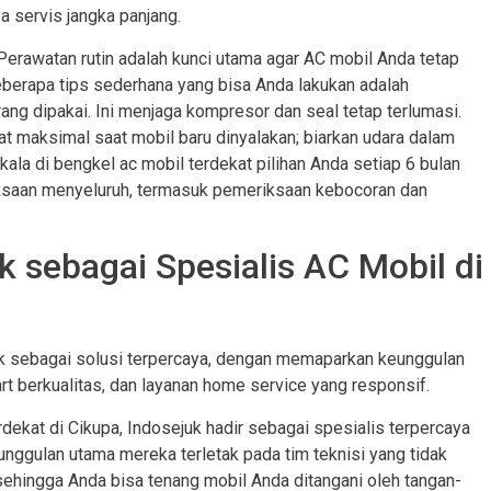
 servis jangka panjang.
Perawatan rutin adalah kunci utama agar AC mobil Anda tetap
eberapa tips sederhana yang bisa Anda lakukan adalah
rang dipakai. Ini menjaga kompresor dan seal tetap terlumasi.
at maksimal saat mobil baru dinyalakan; biarkan udara dalam
erkala di bengkel ac mobil terdekat pilihan Anda setiap 6 bulan
ksaan menyeluruh, termasuk pemeriksaan kebocoran dan
k sebagai Spesialis AC Mobil di
k sebagai solusi terpercaya, dengan memaparkan keunggulan
part berkualitas, dan layanan home service yang responsif.
rdekat di Cikupa, Indosejuk hadir sebagai spesialis terpercaya
nggulan utama mereka terletak pada tim teknisi yang tidak
, sehingga Anda bisa tenang mobil Anda ditangani oleh tangan-